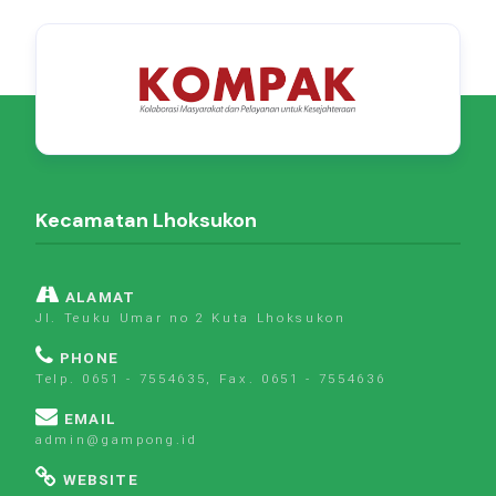
Kecamatan Lhoksukon
ALAMAT
Jl. Teuku Umar no 2 Kuta Lhoksukon
PHONE
Telp. 0651 - 7554635, Fax. 0651 - 7554636
EMAIL
admin@gampong.id
WEBSITE